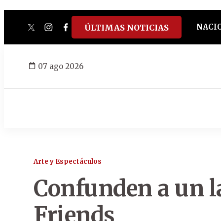
NACI
ÚLTIMAS NOTICIAS
twitter
instagram
facebook
tiktok
youtube
spotify
07 ago 2026
Arte y Espectáculos
Confunden a un l
Friends