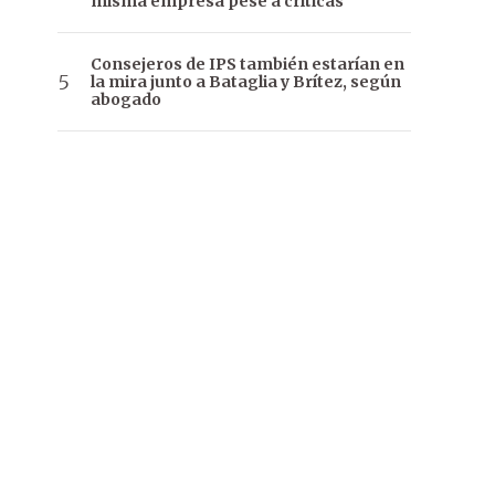
misma empresa pese a críticas
Consejeros de IPS también estarían en
la mira junto a Bataglia y Brítez, según
abogado