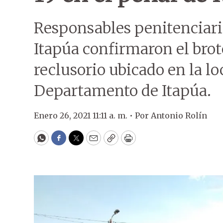
Responsables penitenciario
Itapúa confirmaron el brot
reclusorio ubicado en la l
Departamento de Itapúa.
Enero 26, 2021 11:11 a. m. •
Por
Antonio Rolín
WhatsApp
Facebook
Twitter
Email
Copy
Print