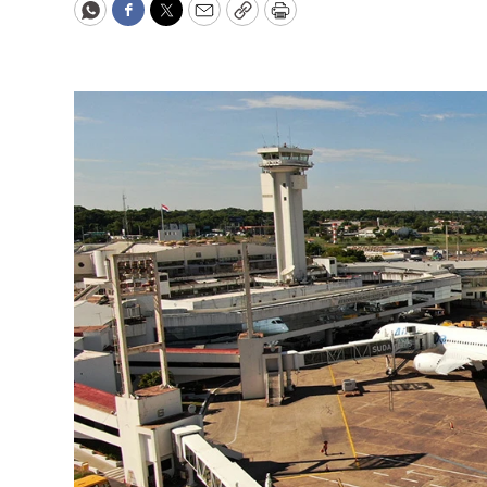
WhatsApp
Facebook
Twitter
Email
Copy
Print