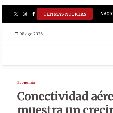
NACI
ÚLTIMAS NOTICIAS
twitter
instagram
facebook
tiktok
youtube
spotify
08 ago 2026
Economía
Conectividad aér
muestra un creci