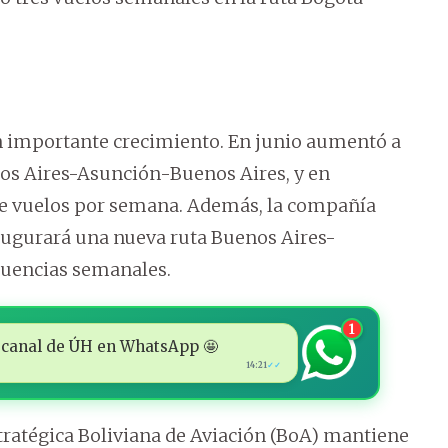
un importante crecimiento. En junio aumentó a
nos Aires-Asunción-Buenos Aires, y en
te vuelos por semana. Además, la compañía
naugurará una nueva ruta Buenos Aires-
ecuencias semanales.
1
 al canal de ÚH en WhatsApp 🤩
14:21
✓✓
tratégica Boliviana de Aviación (BoA) mantiene