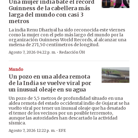
Una mujer india bate el récord
Guinness de la cabellera más
larga del mundo con casi 3
metros
La india Renu Dhariyal ha sido reconocida este viernes
como la mujer con el pelo más largo del mundo por la
organización Guinness World Records, al alcanzar una
melena de 271,50 centímetros de longitud.
·
Agosto 7, 2026 04:22 p. m.
Redacción ÚH
Mundo
Un pozo en una aldea remota
de la India se vuelve viral por
un inusual oleaje en su agua
Un pozo de 5,5 metros de profundidad situado en una
aldea remota del estado occidental indio de Gujarat se ha
vuelto viral por tener un inusual oleaje que ha desatado
el temor de los vecinos por un posible terremoto,
aunque las autoridades han descartado la actividad
sísmica.
·
Agosto 7, 2026 12:22 p. m.
EFE