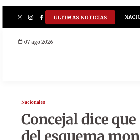
NACI
ÚLTIMAS NOTICIAS
twitter
instagram
facebook
tiktok
youtube
spotify
07 ago 2026
Nacionales
Concejal dice que
del esquema mont