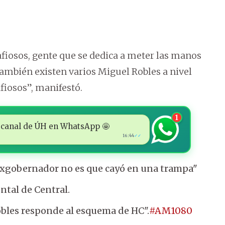
fiosos, gente que se dedica a meter las manos
 también existen varios Miguel Robles a nivel
fiosos”, manifestó.
1
 al canal de ÚH en WhatsApp 🤩
16:44
✓✓
l exgobernador no es que cayó en una trampa"
tal de Central.
bles responde al esquema de HC".
#AM1080