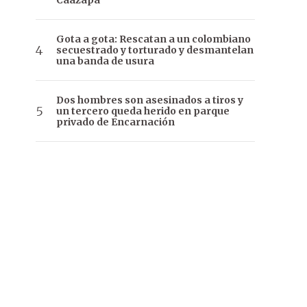
Caazapá
Gota a gota: Rescatan a un colombiano
secuestrado y torturado y desmantelan
una banda de usura
Dos hombres son asesinados a tiros y
un tercero queda herido en parque
privado de Encarnación