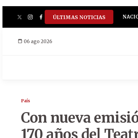
NACI
ÚLTIMAS NOTICIAS
twitter
instagram
facebook
tiktok
youtube
spotify
06 ago 2026
País
Con nueva emisió
170 años del Teat