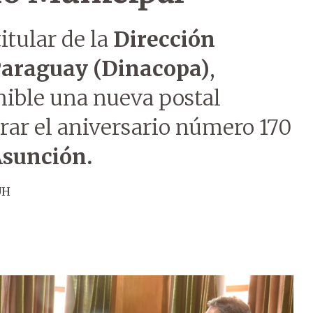
itular de la
Dirección
Paraguay (Dinacopa)
,
nible una nueva postal
ar el aniversario número 170
Asunción.
ÚH