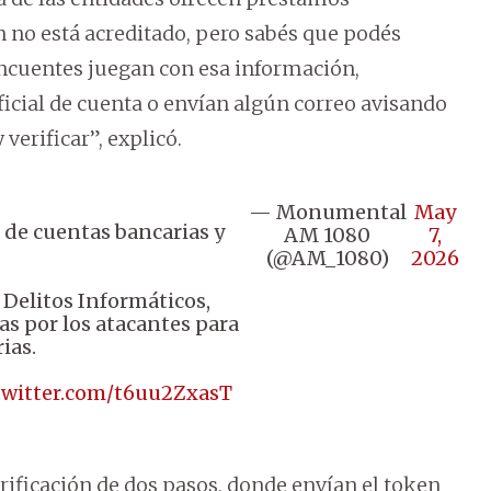
no está acreditado, pero sabés que podés
lincuentes juegan con esa información,
icial de cuenta o envían algún correo avisando
 verificar”, explicó.
— Monumental
May
s de cuentas bancarias y
AM 1080
7,
(@AM_1080)
2026
e Delitos Informáticos,
as por los atacantes para
ias.
.twitter.com/t6uu2ZxasT
rificación de dos pasos, donde envían el token