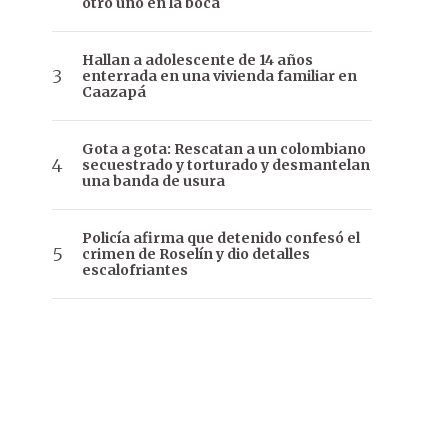
otro uno en la boca
Hallan a adolescente de 14 años
enterrada en una vivienda familiar en
Caazapá
Gota a gota: Rescatan a un colombiano
secuestrado y torturado y desmantelan
una banda de usura
Policía afirma que detenido confesó el
crimen de Roselín y dio detalles
escalofriantes