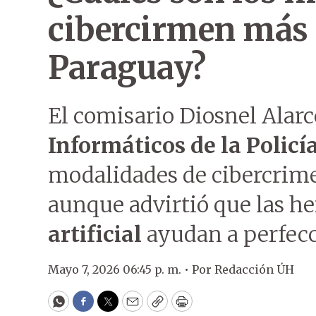
cibercirmen más 
Paraguay?
El comisario Diosnel Alarc
Informáticos de la Policí
modalidades de cibercrime
aunque advirtió que las h
artificial
ayudan a perfecc
Mayo 7, 2026 06:45 p. m. •
Por
Redacción ÚH
WhatsApp
Facebook
Twitter
Email
Copy
Print