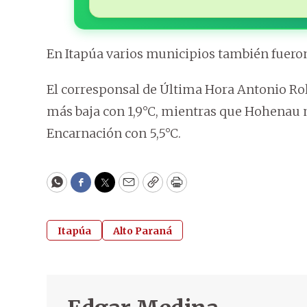
En Itapúa varios municipios también fueron
El corresponsal de Última Hora Antonio R
más baja con 1,9°C, mientras que Hohenau mar
Encarnación con 5,5°C.
WhatsApp
Facebook
Twitter
Email
Copy
Print
Itapúa
Alto Paraná