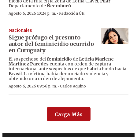
medio de la ruta en la zona de Loma Clavel,
Pilar
,
Departamento de
Ñeembucú
.
·
Agosto 6, 2026 10:24 p. m.
Redacción ÚH
Nacionales
Sigue prófugo el presunto
autor del feminicidio ocurrido
en Curuguaty
El sospechoso del
feminicidio
de
Leticia Marlene
Martínez Paredes
cuenta con orden de captura
internacional ante sospechas de que habría huido hacia
Brasil
. La víctima había denunciado violencia y
obtenido una orden de alejamiento.
·
Agosto 6, 2026 09:56 p. m.
Carlos Aquino
Carga Más