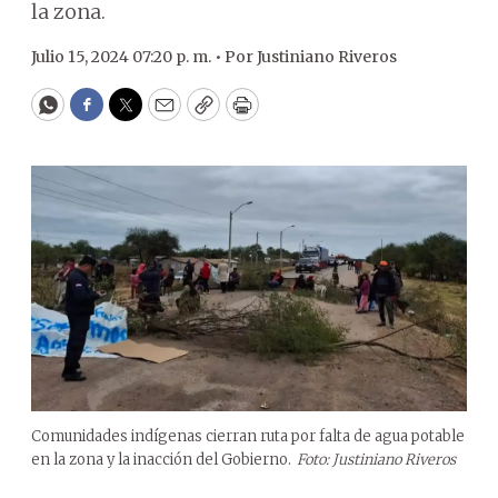
la zona.
Julio 15, 2024 07:20 p. m. •
Por
Justiniano Riveros
WhatsApp
Facebook
Twitter
Email
Copy
Print
Comunidades indígenas cierran ruta por falta de agua potable
en la zona y la inacción del Gobierno.
Foto: Justiniano Riveros