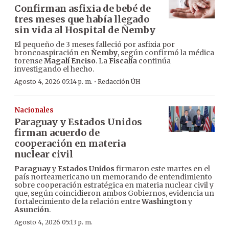
Confirman asfixia de bebé de
tres meses que había llegado
sin vida al Hospital de Ñemby
El pequeño de 3 meses falleció por asfixia por
broncoaspiración en
Ñemby
, según confirmó la médica
forense
Magalí Enciso
. La
Fiscalía
continúa
investigando el hecho.
·
Agosto 4, 2026 05:14 p. m.
Redacción ÚH
Nacionales
Paraguay y Estados Unidos
firman acuerdo de
cooperación en materia
nuclear civil
Paraguay
y
Estados Unidos
firmaron este martes en el
país norteamericano un memorando de entendimiento
sobre cooperación estratégica en materia nuclear civil y
que, según coincidieron ambos Gobiernos, evidencia un
fortalecimiento de la relación entre
Washington
y
Asunción
.
Agosto 4, 2026 05:13 p. m.