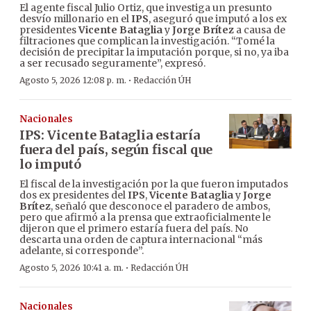
El agente fiscal Julio Ortiz, que investiga un presunto
desvío millonario en el
IPS
, aseguró que imputó a los ex
presidentes
Vicente Bataglia
y
Jorge Brítez
a causa de
filtraciones que complican la investigación. “Tomé la
decisión de precipitar la imputación porque, si no, ya iba
a ser recusado seguramente”, expresó.
·
Agosto 5, 2026 12:08 p. m.
Redacción ÚH
Nacionales
IPS: Vicente Bataglia estaría
fuera del país, según fiscal que
lo imputó
El fiscal de la investigación por la que fueron imputados
dos ex presidentes del
IPS
,
Vicente Bataglia
y
Jorge
Brítez
, señaló que desconoce el paradero de ambos,
pero que afirmó a la prensa que extraoficialmente le
dijeron que el primero estaría fuera del país. No
descarta una orden de captura internacional “más
adelante, si corresponde”.
·
Agosto 5, 2026 10:41 a. m.
Redacción ÚH
Nacionales