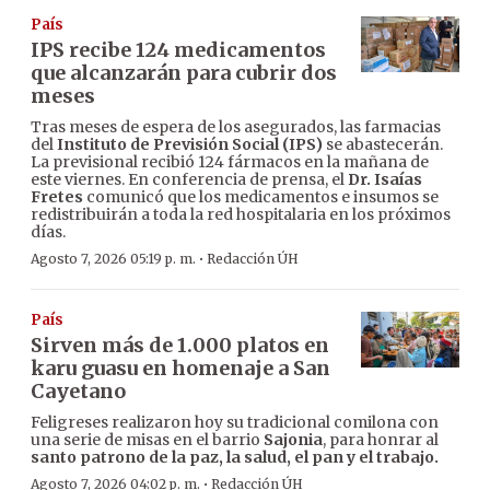
País
IPS recibe 124 medicamentos
que alcanzarán para cubrir dos
meses
Tras meses de espera de los asegurados, las farmacias
del
Instituto de Previsión Social (IPS)
se abastecerán.
La previsional recibió 124 fármacos en la mañana de
este viernes. En conferencia de prensa, el
Dr. Isaías
Fretes
comunicó que los medicamentos e insumos se
redistribuirán a toda la red hospitalaria en los próximos
días.
·
Agosto 7, 2026 05:19 p. m.
Redacción ÚH
País
Sirven más de 1.000 platos en
karu guasu en homenaje a San
Cayetano
Feligreses realizaron hoy su tradicional comilona con
una serie de misas en el barrio
Sajonia
, para honrar al
santo patrono de la paz, la salud, el pan y el trabajo.
·
Agosto 7, 2026 04:02 p. m.
Redacción ÚH