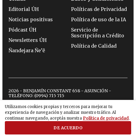
Editorial ÚH
Políticas de Privacidad
Noticias positivas
Política de uso de la IA
Pódcast ÚH
Servicio de
Suscripción a Crédito
Newsletters ÚH
Política de Calidad
Ñandejara Ñe’ẽ
2026 - BENJAMÍN CONSTANT 658 - ASUNCIÓN -
TELÉFONO:
(0994) 715 715
Utilizamos cookies propias y terceros para mejorar tu
experiencia de navegación y analizar nuestro tráfico. Al
twitter
instagram
facebook
tiktok
youtube
spotify
continuar navegando, aceptás nuestra
Política de privacidad
.
DE ACUERDO