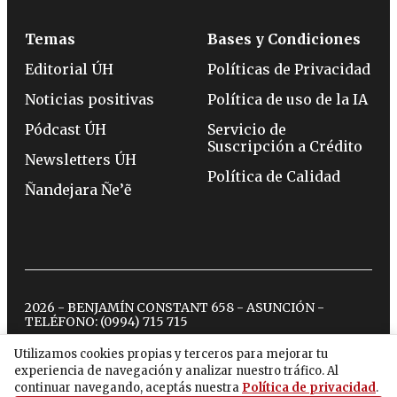
Temas
Bases y Condiciones
Editorial ÚH
Políticas de Privacidad
Noticias positivas
Política de uso de la IA
Pódcast ÚH
Servicio de
Suscripción a Crédito
Newsletters ÚH
Política de Calidad
Ñandejara Ñe’ẽ
2026 - BENJAMÍN CONSTANT 658 - ASUNCIÓN -
TELÉFONO:
(0994) 715 715
Utilizamos cookies propias y terceros para mejorar tu
experiencia de navegación y analizar nuestro tráfico. Al
twitter
instagram
facebook
tiktok
youtube
spotify
continuar navegando, aceptás nuestra
Política de privacidad
.