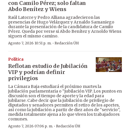
con Camilo Pérez; solo faltan
Abdo Benítez y Wiens
Raúl Latorre y Pedro Alliana agradecieron las
presencias de Hugo Velázquez y Arnaldo Samaniego
durante la presentación de la candidatura de Camilo
Pérez. Queda por verse si Abdo Benítez y Arnoldo Wiens
siguen el mismo camino.
·
Agosto 7, 2026 10:51 p. m.
Redacción ÚH
Política
Reflotan estudio de Jubilación
VIP y podrían definir
privilegios
La Cámara Baja estudiará el próximo martes la
jubilación parlamentaria o “jubilación VIP. Los puntos en
discusión son el tiempo de aporte y la edad para
jubilarse. Cabe decir que la jubilación de privilegio de
diputados y senadores permiten el retiro de los aportes,
así como la jubilación a partir de diez años de “servicio”,
medida totalmente ajena a lo que viven los trabajadores
comunes.
·
Agosto 7, 2026 07:06 p. m.
Redacción ÚH