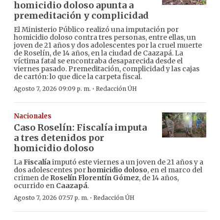
homicidio doloso apunta a
premeditación y complicidad
El Ministerio Público realizó una imputación por
homicidio doloso contra tres personas, entre ellas, un
joven de 21 años y dos adolescentes por la cruel muerte
de Roselín, de 14 años, en la ciudad de Caazapá. La
víctima fatal se encontraba desaparecida desde el
viernes pasado. Premeditación, complicidad y las cajas
de cartón: lo que dice la carpeta fiscal.
·
Agosto 7, 2026 09:09 p. m.
Redacción ÚH
Nacionales
Caso Roselín: Fiscalía imputa
a tres detenidos por
homicidio doloso
La
Fiscalía
imputó este viernes a un joven de 21 años y a
dos adolescentes por
homicidio doloso
, en el marco del
crimen de
Roselín Florentín Gómez
, de 14 años,
ocurrido en
Caazapá
.
·
Agosto 7, 2026 07:57 p. m.
Redacción ÚH