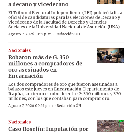
a decano y vicedecano
El Tribunal Electoral Independiente (TEI) publicó la lista
oficial de candidaturas para las elecciones de Decano y
Vicedecano de la Facultad de Derecho y Ciencias
Sociales de la Universidad Nacional de Asunción (UNA).
·
Agosto 7, 2026 10:35 p. m.
Redacción ÚH
Nacionales
Robaron más de G. 350
millones a compradores de
oro asesinados en
Encarnación
Los dos compradores de oro que fueron asesinados a
balazos este jueves en
Encarnación
, Departamento de
Itapúa
, sufrieron el robo de entre G. 350 millones y 370
millones, con los que contaban para comprar oro.
·
Agosto 7, 2026 09:45 p. m.
Redacción ÚH
Nacionales
Caso Roselín: Imputación por