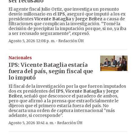
ser recusado
El agente fiscal Julio Ortiz, que investiga un presunto
desvío millonario en el
IPS
, aseguró que imputó a los ex
presidentes
Vicente Bataglia
y
Jorge Brítez
a causa de
filtraciones que complican la investigación. “Tomé la
decisión de precipitar la imputación porque, si no, ya iba
a ser recusado seguramente”, expresó.
·
Agosto 5, 2026 12:08 p. m.
Redacción ÚH
Nacionales
IPS: Vicente Bataglia estaría
fuera del país, según fiscal que
lo imputó
El fiscal de la investigación por la que fueron imputados
dos ex presidentes del
IPS
,
Vicente Bataglia
y
Jorge
Brítez
, señaló que desconoce el paradero de ambos,
pero que afirmó a la prensa que extraoficialmente le
dijeron que el primero estaría fuera del país. No
descarta una orden de captura internacional “más
adelante, si corresponde”.
·
Agosto 5, 2026 10:41 a. m.
Redacción ÚH