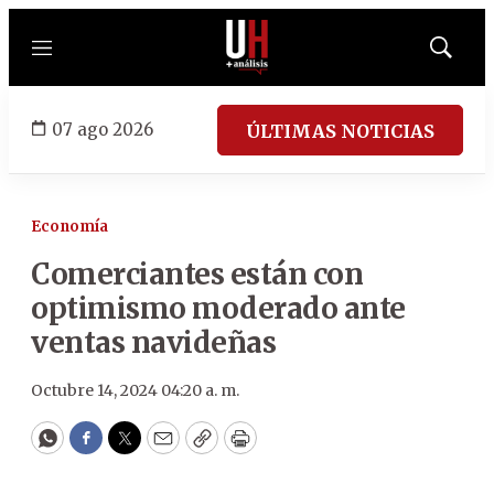
Menú
Mostrar
búsqued
07 ago 2026
ÚLTIMAS NOTICIAS
Economía
Comerciantes están con
optimismo moderado ante
ventas navideñas
Octubre 14, 2024 04:20 a. m.
WhatsApp
Facebook
Twitter
Email
Copy
Print