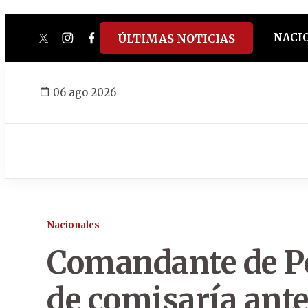
NACI
ÚLTIMAS NOTICIAS
twitter
instagram
facebook
tiktok
youtube
spotify
06 ago 2026
Nacionales
Comandante de Po
de comisaría ant