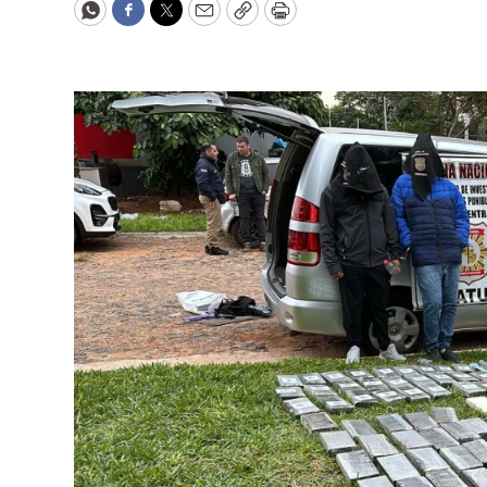
WhatsApp
Facebook
Twitter
Email
Copy
Print