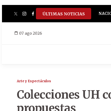
NACI
ÚLTIMAS NOTICIAS
twitter
instagram
facebook
tiktok
youtube
spotify
07 ago 2026
Arte y Espectáculos
Colecciones UH co
propuestas