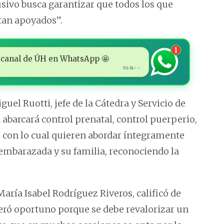
usivo busca garantizar que todos los que
ntan apoyados”.
1
 al canal de ÚH en WhatsApp 🤩
01:41
✓✓
l Ruotti, jefe de la Cátedra y Servicio de
 abarcará control prenatal, control puerperio,
n, con lo cual quieren abordar íntegramente
embarazada y su familia, reconociendo la
 María Isabel Rodríguez Riveros, calificó de
ró oportuno porque se debe revalorizar un