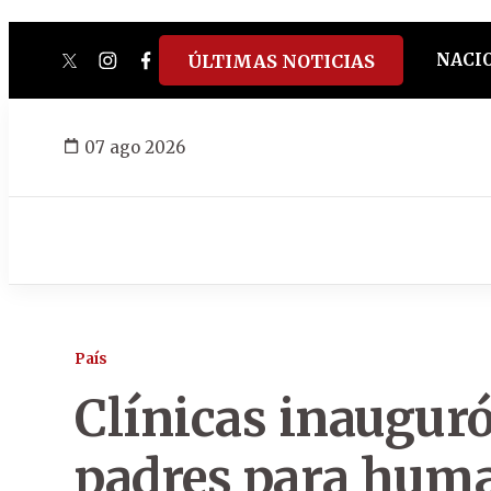
NACI
ÚLTIMAS NOTICIAS
twitter
instagram
facebook
tiktok
youtube
spotify
07 ago 2026
País
Clínicas inauguró
padres para huma