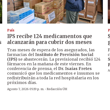
País
P
IPS recibe 124 medicamentos que
s
alcanzarán para cubrir dos meses
Tras meses de espera de los asegurados, las
F
farmacias del
Instituto de Previsión Social
c
(IPS)
se abastecerán. La previsional recibió 124
S
fármacos en la mañana de este viernes. En
p
conferencia de prensa, el
Dr. Isaías Fretes
A
comunicó que los medicamentos e insumos se
redistribuirán a toda la red hospitalaria en los
próximos días.
·
Agosto 7, 2026 05:19 p. m.
Redacción ÚH