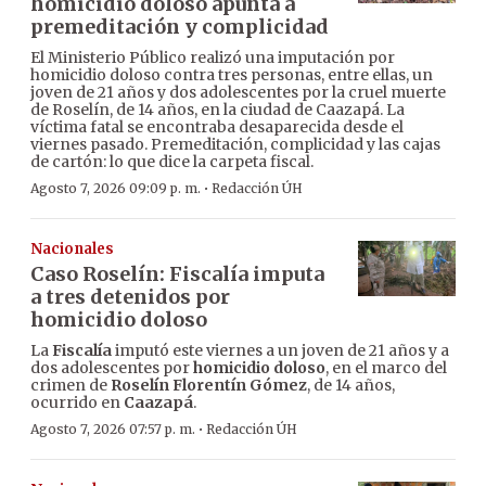
homicidio doloso apunta a
premeditación y complicidad
El Ministerio Público realizó una imputación por
homicidio doloso contra tres personas, entre ellas, un
joven de 21 años y dos adolescentes por la cruel muerte
de Roselín, de 14 años, en la ciudad de Caazapá. La
víctima fatal se encontraba desaparecida desde el
viernes pasado. Premeditación, complicidad y las cajas
de cartón: lo que dice la carpeta fiscal.
·
Agosto 7, 2026 09:09 p. m.
Redacción ÚH
Nacionales
Caso Roselín: Fiscalía imputa
a tres detenidos por
homicidio doloso
La
Fiscalía
imputó este viernes a un joven de 21 años y a
dos adolescentes por
homicidio doloso
, en el marco del
crimen de
Roselín Florentín Gómez
, de 14 años,
ocurrido en
Caazapá
.
·
Agosto 7, 2026 07:57 p. m.
Redacción ÚH