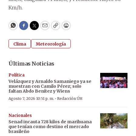
Km/h.
WhatsApp
Facebook
Twitter
Email
Copy
Print
Clima
Meteorología
Últimas Noticias
Política
Velázquez y Arnaldo Samaniego ya se
muestran con Camilo Pérez; solo
faltan Abdo Benítez y Wiens
·
Agosto 7, 2026 10:51 p. m.
Redacción ÚH
Nacionales
Senad incauta 728 kilos de marihuana
que tenían como destino el mercado
brasileño