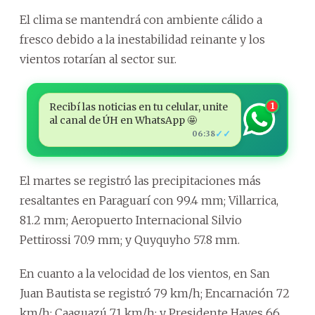
El clima se mantendrá con ambiente cálido a
fresco debido a la inestabilidad reinante y los
vientos rotarían al sector sur.
Recibí las noticias en tu celular, unite
1
al canal de ÚH en WhatsApp 🤩
✓✓
06:38
El martes se registró las precipitaciones más
resaltantes en Paraguarí con 99.4 mm; Villarrica,
81.2 mm; Aeropuerto Internacional Silvio
Pettirossi 70.9 mm; y Quyquyho 57.8 mm.
En cuanto a la velocidad de los vientos, en San
Juan Bautista se registró 79 km/h; Encarnación 72
km/h; Caaguazú 71 km/h; y Presidente Hayes 66