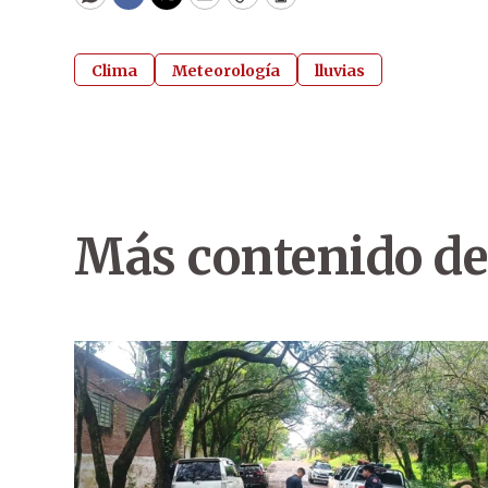
WhatsApp
Facebook
Twitter
Email
Copy
Print
Clima
Meteorología
lluvias
Más contenido de