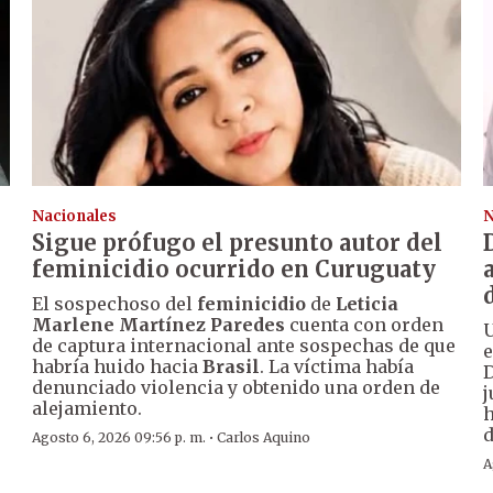
Nacionales
N
Sigue prófugo el presunto autor del
feminicidio ocurrido en Curuguaty
El sospechoso del
feminicidio
de
Leticia
Marlene Martínez Paredes
cuenta con orden
U
de captura internacional ante sospechas de que
e
habría huido hacia
Brasil
. La víctima había
denunciado violencia y obtenido una orden de
j
alejamiento.
h
d
·
Agosto 6, 2026 09:56 p. m.
Carlos Aquino
A