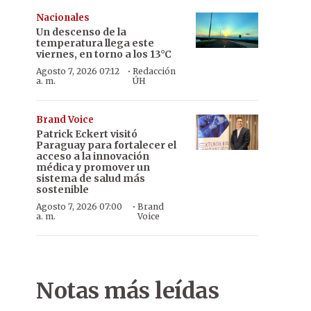
Nacionales
Un descenso de la
temperatura llega este
viernes, en torno a los 13°C
·
Agosto 7, 2026 07:12
Redacción
a. m.
ÚH
Brand Voice
Patrick Eckert visitó
Paraguay para fortalecer el
acceso a la innovación
médica y promover un
sistema de salud más
sostenible
·
Agosto 7, 2026 07:00
Brand
a. m.
Voice
Notas más leídas