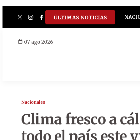
NACI
ÚLTIMAS NOTICIAS
twitter
instagram
facebook
tiktok
youtube
spotify
07 ago 2026
Nacionales
Clima fresco a cál
todo el país este 