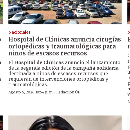
Nacionales
N
o
Hospital de Clínicas anuncia cirugías
ortopédicas y traumatológicas para
niños de escasos recursos
C
r
n
El
Hospital de Clínicas
anunció el lanzamiento
p
de la segunda edición de la
campaña solidaria
u
destinada a niños de escasos recursos que
t
a
requieran de intervenciones ortopédicas y
p
traumatológicas.
a
·
Agosto 6, 2026 10:54 p. m.
Redacción ÚH
v
A