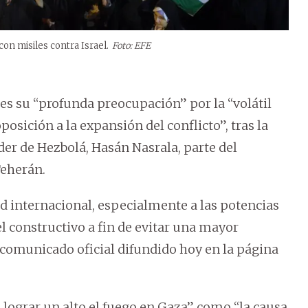
on misiles contra Israel.
Foto: EFE
es su “profunda preocupación” por la “volátil
osición a la expansión del conflicto”, tras la
der de Hezbolá, Hasán Nasrala, parte del
Teherán.
 internacional, especialmente a las potencias
 constructivo a fin de evitar una mayor
l comunicado oficial difundido hoy en la página
de lograr un alto el fuego en Gaza” como “la causa