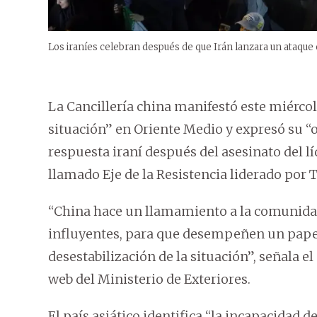
Los iraníes celebran después de que Irán lanzara un ataque c
La Cancillería china manifestó este miércol
situación” en Oriente Medio y expresó su “op
respuesta iraní después del asesinato del lí
llamado Eje de la Resistencia liderado por 
“China hace un llamamiento a la comunidad
influyentes, para que desempeñen un papel
desestabilización de la situación”, señala e
web del Ministerio de Exteriores.
El país asiático identifica “la incapacidad 