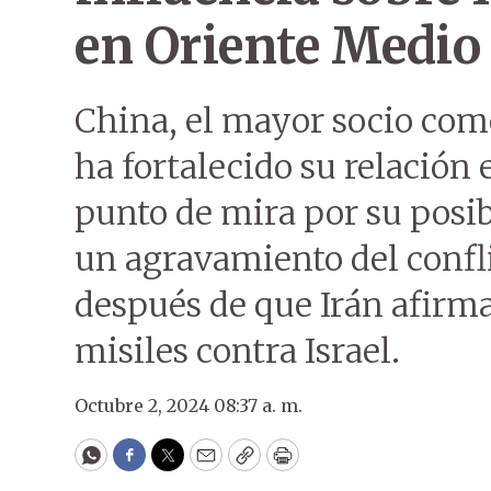
en Oriente Medio
China, el mayor socio come
ha fortalecido su relación 
punto de mira por su posi
un agravamiento del confl
después de que Irán afirm
misiles contra Israel.
Octubre 2, 2024 08:37 a. m.
WhatsApp
Facebook
Twitter
Email
Copy
Print