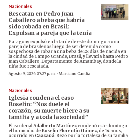
Nacionales
Rescatan en Pedro Juan
Caballero a beba que habría
sido robada en Brasil:
Expulsan a pareja que la tenía
Paraguay expulsó en la tarde de este domingo a una
pareja de brasileños luego de ser detenida como
sospechosa de robar a una beba de 28 días de nacida en
la ciudad de Campo Grande, Brasil, y llevarla hasta Pedro
Juan Caballero, Departamento de Amambay, donde la
niña fue rescatada.
·
Agosto 9, 2026 07:27 p. m.
Marciano Candia
Nacionales
Iglesia condena el caso
Roselín: “Nos duele el
corazón, su muerte hiere a su
familia y a toda la sociedad”
El cardenal
Adalberto Martínez
condenó este domingo
el homicidio de
Roselín Florentín Gómez
, de 14 años,
ocurrido en
Caazapá
. Rezó por la fortaleza de su familia