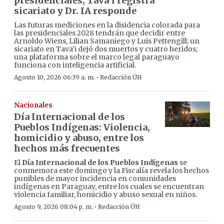
presidenciales; Tava’i registra
sicariato y Dr. IA responde
Las futuras mediciones en la disidencia colorada para
las presidenciales 2028 tendrán que decidir entre
Arnoldo Wiens, Lilian Samaniego y Luis Pettengill; un
sicariato en Tava’i dejó dos muertos y cuatro heridos;
una plataforma sobre el marco legal paraguayo
funciona con inteligencia artificial.
·
Agosto 10, 2026 06:39 a. m.
Redacción ÚH
Nacionales
Día Internacional de los
Pueblos Indígenas: Violencia,
homicidio y abuso, entre los
hechos más frecuentes
El
Día Internacional de los Pueblos Indígenas
se
conmemora este domingo y la Fiscalía revela los hechos
punibles de mayor incidencia en comunidades
indígenas en Paraguay, entre los cuales se encuentran
violencia familiar, homicidio y abuso sexual en niños.
·
Agosto 9, 2026 08:04 p. m.
Redacción ÚH