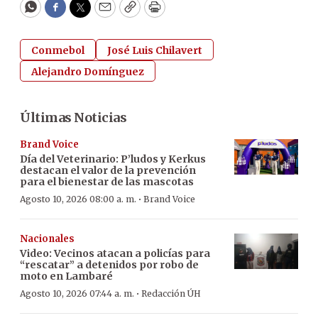
WhatsApp
Facebook
Twitter
Email
Copy
Print
Conmebol
José Luis Chilavert
Alejandro Domínguez
Últimas Noticias
Brand Voice
Día del Veterinario: P’ludos y Kerkus
destacan el valor de la prevención
para el bienestar de las mascotas
·
Agosto 10, 2026 08:00 a. m.
Brand Voice
Nacionales
Video: Vecinos atacan a policías para
“rescatar” a detenidos por robo de
moto en Lambaré
·
Agosto 10, 2026 07:44 a. m.
Redacción ÚH