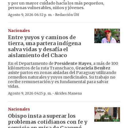
y por un mayor cuidado hacia los más pequeños,
personas vulnerables, niños y jóvenes.
·
Agosto 9, 2026 06:32 p. m.
Redacción ÚH
Nacionales
Entre yuyos y caminos de
tierra, una partera indígena
salva vidas y desafía el
aislamiento del Chaco
En el Departamento de
Presidente Hayes
, a más de 100
kilómetros de la ruta Transchaco,
Graciela Benítez
asiste partos en zonas aisladas del Paraguay utilizando
remedios naturales y yuyos medicinales. Su trabajo no
recibe remuneración y es fundamental para salvar
vidas.
·
Agosto 9, 2026 04:15 p. m.
Alcides Manena
Nacionales
Obispo insta a superar los
problemas cotidianos con fe y
servicio en misa de Caacupé