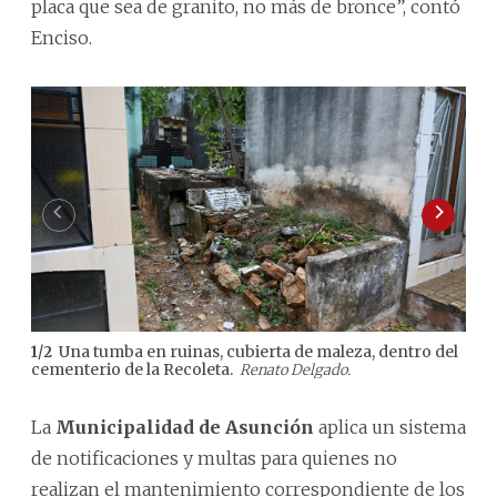
placa que sea de granito, no más de bronce”, contó
Enciso.
Una tumba en ruinas, cubierta de maleza, dentro del
1
/
2
2
/
2
cementerio de la Recoleta.
ceme
Renato Delgado.
La
Municipalidad de Asunción
aplica un sistema
de notificaciones y multas para quienes no
realizan el mantenimiento correspondiente de los