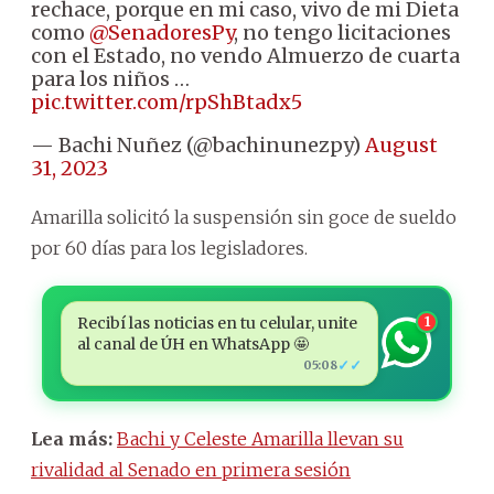
rechace, porque en mi caso, vivo de mi Dieta
como
@SenadoresPy
, no tengo licitaciones
con el Estado, no vendo Almuerzo de cuarta
para los niños …
pic.twitter.com/rpShBtadx5
— Bachi Nuñez (@bachinunezpy)
August
31, 2023
Amarilla solicitó la suspensión sin goce de sueldo
por 60 días para los legisladores.
Recibí las noticias en tu celular, unite
1
al canal de ÚH en WhatsApp 🤩
✓✓
05:08
Lea más:
Bachi y Celeste Amarilla llevan su
rivalidad al Senado en primera sesión