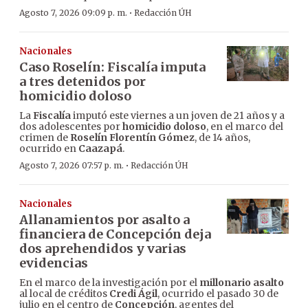
·
Agosto 7, 2026 09:09 p. m.
Redacción ÚH
Nacionales
Caso Roselín: Fiscalía imputa
a tres detenidos por
homicidio doloso
La
Fiscalía
imputó este viernes a un joven de 21 años y a
dos adolescentes por
homicidio doloso
, en el marco del
crimen de
Roselín Florentín Gómez
, de 14 años,
ocurrido en
Caazapá
.
·
Agosto 7, 2026 07:57 p. m.
Redacción ÚH
Nacionales
Allanamientos por asalto a
financiera de Concepción deja
dos aprehendidos y varias
evidencias
En el marco de la investigación por el
millonario asalto
al local de créditos
Credi Ágil
, ocurrido el pasado 30 de
julio en el centro de
Concepción
, agentes del