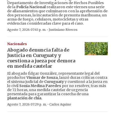
Departamento de Investigaciones de Hechos Punibles
de la
Policía Nacional
realizaron este viernes una serie
de allanamientos que culminaron con la aprehensión de
dos personas, la incautación de presunta marihuana, un
arma de fuego, celulares, motocicletas y otras
evidencias consideradas clave para el caso.
·
Agosto 7, 2026 07:45 p. m.
Justiniano Riveros
Nacionales
Abogado denuncia falta de
Justicia en Curuguaty y
cuestiona a jueza por demora
en medida cautelar
El abogado Édgar González, representante legal del
productor
Viumar de Souza
, lanzó duras críticas contra
el sistema judicial de
Curuguaty
y cuestionó a la jueza en
lo civil
Sonia Medina Paredes
por no resolver, tras más
de 72 horas, una medida cautelar de urgencia
presentada para garantizar la cosecha de una
plantación de chía
.
·
Agosto 7, 2026 07:29 p. m.
Carlos Aquino