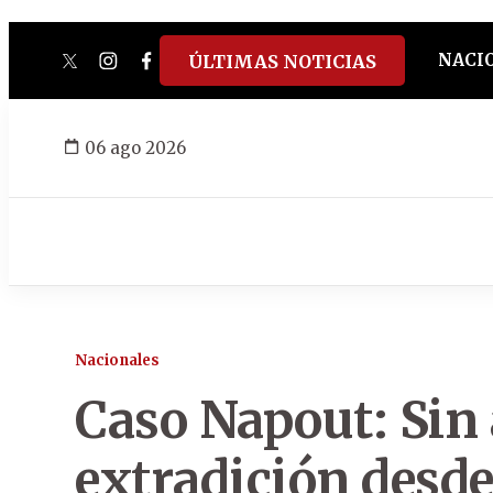
NACI
ÚLTIMAS NOTICIAS
twitter
instagram
facebook
tiktok
youtube
spotify
06 ago 2026
Nacionales
Caso Napout: Sin
extradición desd