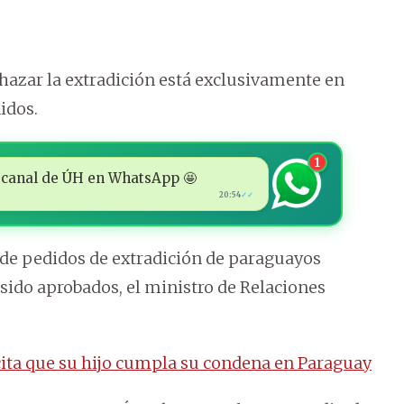
hazar la extradición está exclusivamente en
idos.
1
 al canal de ÚH en WhatsApp 🤩
20:54
✓✓
s de pedidos de extradición de paraguayos
sido aprobados, el ministro de Relaciones
ita que su hijo cumpla su condena en Paraguay