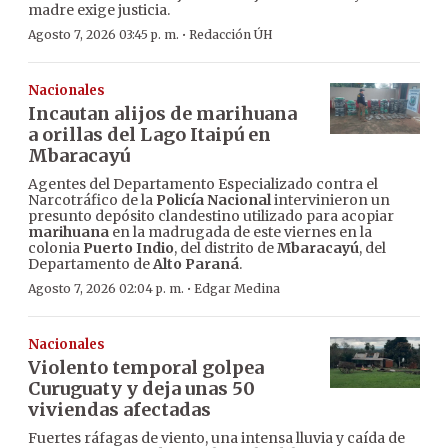
madre exige justicia.
·
Agosto 7, 2026 03:45 p. m.
Redacción ÚH
Nacionales
Incautan alijos de marihuana
a orillas del Lago Itaipú en
Mbaracayú
Agentes del Departamento Especializado contra el
Narcotráfico de la
Policía Nacional
intervinieron un
presunto depósito clandestino utilizado para acopiar
marihuana
en la madrugada de este viernes en la
colonia
Puerto Indio
, del distrito de
Mbaracayú
, del
Departamento de
Alto Paraná
.
·
Agosto 7, 2026 02:04 p. m.
Edgar Medina
Nacionales
Violento temporal golpea
Curuguaty y deja unas 50
viviendas afectadas
Fuertes ráfagas de viento, una intensa lluvia y caída de