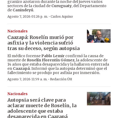
granizo azotaron durante la noche del jueves varios
sectores de la ciudad de
Curuguaty
, del Departamento
de
Canindeyú
.
·
Agosto 7, 2026 01:26 p. m.
Carlos Aquino
Nacionales
Caazapá: Roselín murió por
asfixia y la violencia sufrió
tras su deceso, según autopsia
El médico forense
Pablo Lemir
confirmó la causa de
muerte de
Roselín Florentín Gómez
, la adolescente de
14 años que estaba desaparecida y la hallaron enterrada
en
Caazapá
. Informó que la autopsia determinó que el
fallecimiento se produjo por asfixia por inmersión.
·
Agosto 7, 2026 11:59 a. m.
Redacción ÚH
Nacionales
Autopsia será clave para
aclarar muerte de Roselín, la
adolescente que estaba
desaparecida en Caazapá