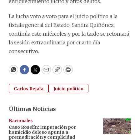
enriquecimiento ilícito y otros delitos.
La lucha voto a voto para el juicio político a la
fiscala general del Estado, Sandra Quiñónez,
continúa este miércoles y por la tarde se retomará
la sesión extraordinaria por cuarto día
consecutivo.
WhatsApp
Facebook
Twitter
Email
Copy
Print
Carlos Rejala
Juicio político
Últimas Noticias
Nacionales
Caso Roselín: Imputación por
homicidio doloso apunta a
premeditación y complicidad