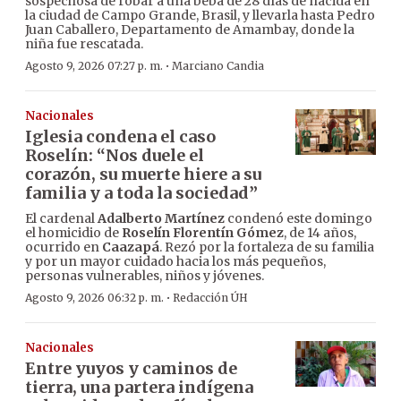
sospechosa de robar a una beba de 28 días de nacida en
la ciudad de Campo Grande, Brasil, y llevarla hasta Pedro
Juan Caballero, Departamento de Amambay, donde la
niña fue rescatada.
·
Agosto 9, 2026 07:27 p. m.
Marciano Candia
Nacionales
Iglesia condena el caso
Roselín: “Nos duele el
corazón, su muerte hiere a su
familia y a toda la sociedad”
El cardenal
Adalberto Martínez
condenó este domingo
el homicidio de
Roselín Florentín Gómez
, de 14 años,
ocurrido en
Caazapá
. Rezó por la fortaleza de su familia
y por un mayor cuidado hacia los más pequeños,
personas vulnerables, niños y jóvenes.
·
Agosto 9, 2026 06:32 p. m.
Redacción ÚH
Nacionales
Entre yuyos y caminos de
tierra, una partera indígena