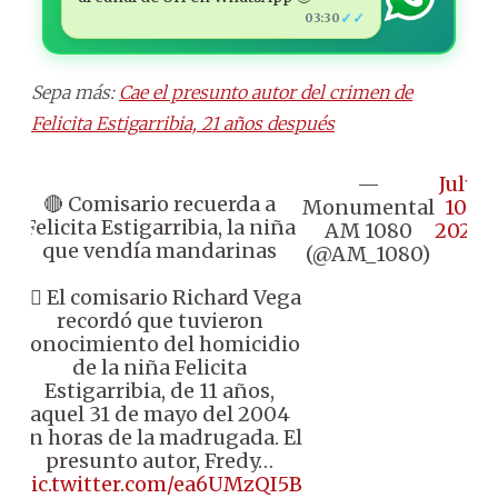
✓✓
03:30
Sepa más:
Cae el presunto autor del crimen de
Felicita Estigarribia, 21 años después
—
July
🔴 Comisario recuerda a
Monumental
10,
Felicita Estigarribia, la niña
AM 1080
2025
que vendía mandarinas
(@AM_1080)
👉🏼 El comisario Richard Vega
recordó que tuvieron
conocimiento del homicidio
de la niña Felicita
Estigarribia, de 11 años,
aquel 31 de mayo del 2004
en horas de la madrugada. El
presunto autor, Fredy…
pic.twitter.com/ea6UMzQI5B