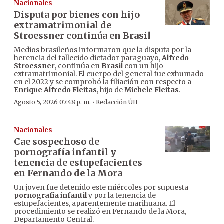
Nacionales
Disputa por bienes con hijo
extramatrimonial de
Stroessner continúa en Brasil
Medios brasileños informaron que la disputa por la
herencia del fallecido dictador paraguayo,
Alfredo
Stroessner
, continúa en
Brasil
con un hijo
extramatrimonial. El cuerpo del general fue exhumado
en el 2022 y se comprobó la filiación con respecto a
Enrique Alfredo Fleitas
, hijo de
Michele Fleitas
.
·
Agosto 5, 2026 07:48 p. m.
Redacción ÚH
Nacionales
Cae sospechoso de
pornografía infantil y
tenencia de estupefacientes
en Fernando de la Mora
Un joven fue detenido este miércoles por supuesta
pornografía infantil
y por la tenencia de
estupefacientes, aparentemente marihuana. El
procedimiento se realizó en Fernando de la Mora,
Departamento Central.