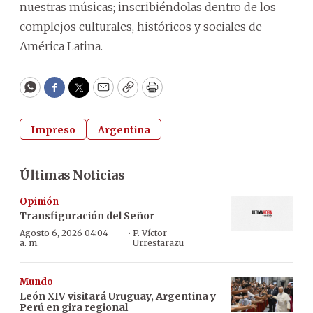
nuestras músicas; inscribiéndolas dentro de los
complejos culturales, históricos y sociales de
América Latina.
WhatsApp
Facebook
Twitter
Email
Copy
Print
Impreso
Argentina
Últimas Noticias
Opinión
Transfiguración del Señor
·
Agosto 6, 2026 04:04
P. Víctor
a. m.
Urrestarazu
Mundo
León XIV visitará Uruguay, Argentina y
Perú en gira regional