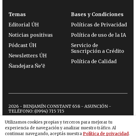
Temas
Bases y Condiciones
Editorial ÚH
Políticas de Privacidad
Noticias positivas
Política de uso de la IA
Pódcast ÚH
Servicio de
Suscripción a Crédito
Newsletters ÚH
Política de Calidad
Ñandejara Ñe’ẽ
2026 - BENJAMÍN CONSTANT 658 - ASUNCIÓN -
TELÉFONO:
(0994) 715 715
Utilizamos cookies propias y terceros para mejorar tu
experiencia de navegación y analizar nuestro tráfico. Al
twitter
instagram
facebook
tiktok
youtube
spotify
continuar navegando, aceptás nuestra
Política de privacidad
.