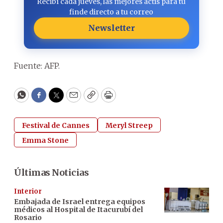
Recibí cada jueves, las mejores actis para tu
finde directo a tu correo
Newsletter
Fuente: AFP.
WhatsApp
Facebook
Twitter
Email
Copy
Print
Festival de Cannes
Meryl Streep
Emma Stone
Últimas Noticias
Interior
Embajada de Israel entrega equipos
médicos al Hospital de Itacurubí del
Rosario