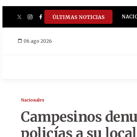
NACI
ÚLTIMAS NOTICIAS
twitter
instagram
facebook
tiktok
youtube
spotify
06 ago 2026
Nacionales
Campesinos denu
policías a su loc