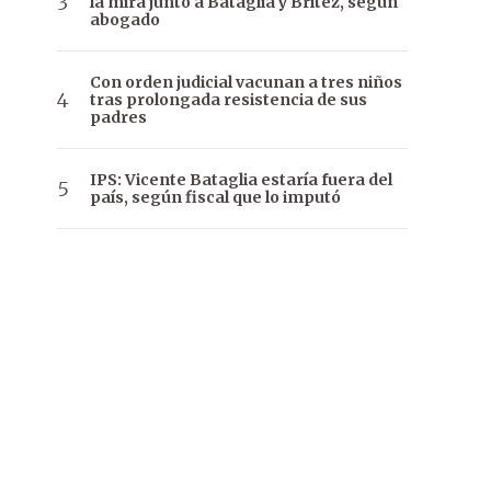
la mira junto a Bataglia y Brítez, según
abogado
Con orden judicial vacunan a tres niños
tras prolongada resistencia de sus
padres
IPS: Vicente Bataglia estaría fuera del
país, según fiscal que lo imputó