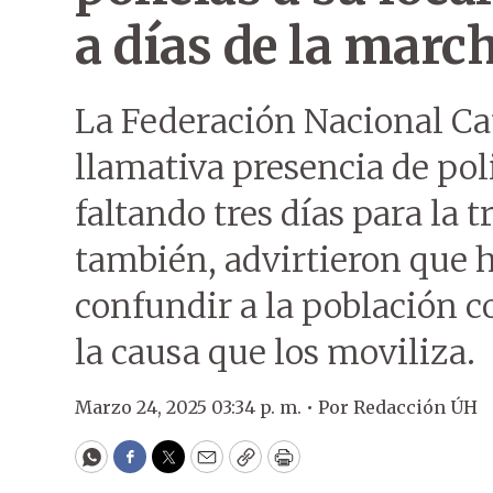
a días de la marc
La Federación Nacional C
llamativa presencia de poli
faltando tres días para la 
también, advirtieron que 
confundir a la población 
la causa que los moviliza.
Marzo 24, 2025 03:34 p. m. •
Por
Redacción ÚH
WhatsApp
Facebook
Twitter
Email
Copy
Print