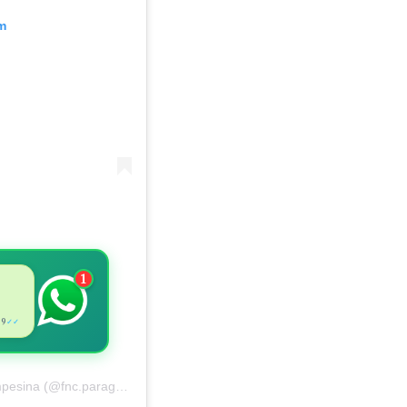
m
1
39
✓✓
Una publicación compartida de Federación Nacional Campesina (@fnc.paraguay)