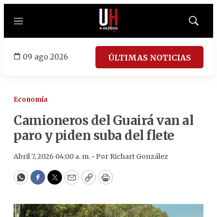
Menú
Mostrar
búsqued
09 ago 2026
ÚLTIMAS NOTICIAS
Economía
Camioneros del Guairá van al
paro y piden suba del flete
Abril 7, 2026 04:00 a. m. •
Por
Richart González
WhatsApp
Facebook
Twitter
Email
Copy
Print