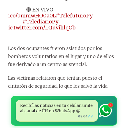
🔴 EN VIVO:
s://t.co/bmmwHO0a0L
#TelefuturoPy
#TelediarioPy
pic.twitter.com/LQuvihlqOb
Los dos ocupantes fueron asistidos por los
bomberos voluntarios en el lugar y uno de ellos
fue derivado a un centro asistencial.
Las víctimas relataron que tenían puesto el
cinturón de seguridad, lo que les salvó la vida.
Recibí las noticias en tu celular, unite
1
al canal de ÚH en WhatsApp 🤩
✓✓
08:04