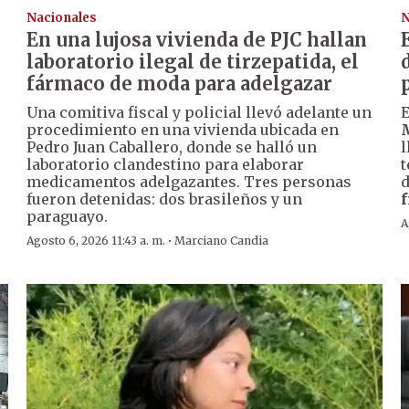
Nacionales
N
En una lujosa vivienda de PJC hallan
o
laboratorio ilegal de tirzepatida, el
fármaco de moda para adelgazar
Una comitiva fiscal y policial llevó adelante un
E
procedimiento en una vivienda ubicada en
Pedro Juan Caballero, donde se halló un
l
laboratorio clandestino para elaborar
t
medicamentos adelgazantes. Tres personas
d
fueron detenidas: dos brasileños y un
f
paraguayo.
A
·
Agosto 6, 2026 11:43 a. m.
Marciano Candia