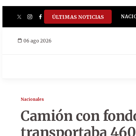
NACI
ÚLTIMAS NOTICIAS
twitter
instagram
facebook
tiktok
youtube
spotify
06 ago 2026
Nacionales
Camión con fondo
transportaba 460 