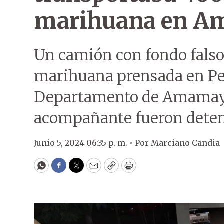
marihuana en 
Un camión con fondo falso
marihuana prensada en Ped
Departamento de Amamay. 
acompañante fueron deten
Junio 5, 2024 06:35 p. m. •
Por
Marciano Candia
WhatsApp
Facebook
Twitter
Email
Copy
Print