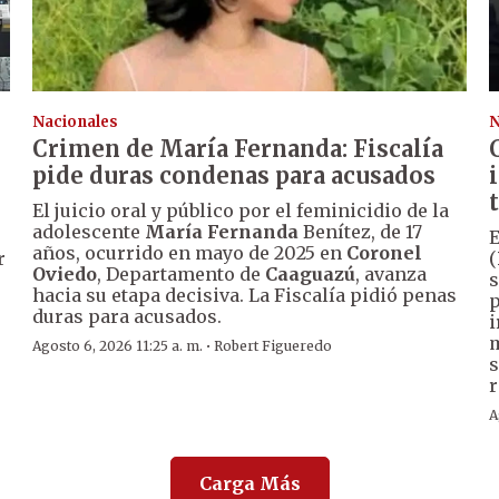
Nacionales
N
Crimen de María Fernanda: Fiscalía
pide duras condenas para acusados
El juicio oral y público por el feminicidio de la
adolescente
María Fernanda
Benítez, de 17
E
años, ocurrido en mayo de 2025 en
Coronel
r
(
Oviedo
, Departamento de
Caaguazú
, avanza
s
hacia su etapa decisiva. La Fiscalía pidió penas
p
duras para acusados.
i
m
·
Agosto 6, 2026 11:25 a. m.
Robert Figueredo
s
r
A
Carga Más