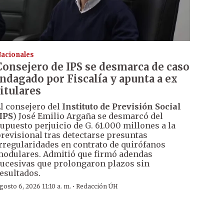
acionales
Consejero de IPS se desmarca de caso
indagado por Fiscalía y apunta a ex
titulares
l consejero del
Instituto de Previsión Social
IPS
) José Emilio Argaña se desmarcó del
upuesto perjuicio de G. 61.000 millones a la
revisional tras detectarse presuntas
rregularidades en contrato de quirófanos
odulares. Admitió que firmó adendas
ucesivas que prolongaron plazos sin
esultados.
·
gosto 6, 2026 11:10 a. m.
Redacción ÚH