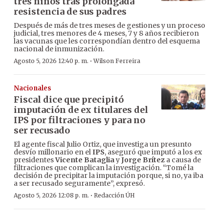
tres niños tras prolongada
resistencia de sus padres
Después de más de tres meses de gestiones y un proceso
judicial, tres menores de 4 meses, 7 y 8 años recibieron
las vacunas que les correspondían dentro del esquema
nacional de inmunización.
·
Agosto 5, 2026 12:40 p. m.
Wilson Ferreira
Nacionales
Fiscal dice que precipitó
imputación de ex titulares del
IPS por filtraciones y para no
ser recusado
El agente fiscal Julio Ortiz, que investiga un presunto
desvío millonario en el
IPS
, aseguró que imputó a los ex
presidentes
Vicente Bataglia
y
Jorge Brítez
a causa de
filtraciones que complican la investigación. “Tomé la
decisión de precipitar la imputación porque, si no, ya iba
a ser recusado seguramente”, expresó.
·
Agosto 5, 2026 12:08 p. m.
Redacción ÚH