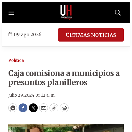
Menú
Mostrar
búsqued
09 ago 2026
ÚLTIMAS NOTICIAS
Política
Caja comisiona a municipios a
presuntos planilleros
Julio 29, 2024 05:12 a. m.
WhatsApp
Facebook
Twitter
Email
Copy
Print