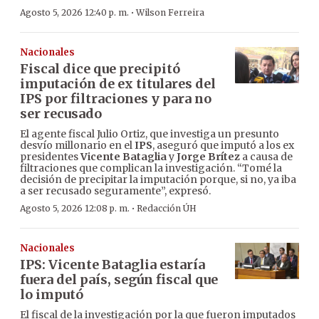
·
Agosto 5, 2026 12:40 p. m.
Wilson Ferreira
Nacionales
Fiscal dice que precipitó
imputación de ex titulares del
IPS por filtraciones y para no
ser recusado
El agente fiscal Julio Ortiz, que investiga un presunto
desvío millonario en el
IPS
, aseguró que imputó a los ex
presidentes
Vicente Bataglia
y
Jorge Brítez
a causa de
filtraciones que complican la investigación. “Tomé la
decisión de precipitar la imputación porque, si no, ya iba
a ser recusado seguramente”, expresó.
·
Agosto 5, 2026 12:08 p. m.
Redacción ÚH
Nacionales
IPS: Vicente Bataglia estaría
fuera del país, según fiscal que
lo imputó
El fiscal de la investigación por la que fueron imputados