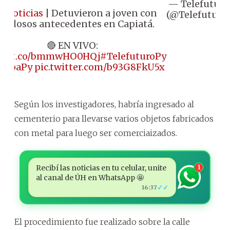
— Telefuturo
#Noticias
| Detuvieron a joven con
(@Telefuturo)
rondosos antecedentes en Capiatá.
🔴 EN VIVO:
s://t.co/bmmwHO0HQj
#TelefuturoPy
LupaPy
pic.twitter.com/b93G8FkU5x
Según los investigadores, habría ingresado al
cementerio para llevarse varios objetos fabricados
con metal para luego ser comerciaizados.
Recibí las noticias en tu celular, unite
1
al canal de ÚH en WhatsApp 🤩
✓✓
16:37
El procedimiento fue realizado sobre la calle