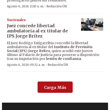
prolongaron plazos sin resultados.
·
Agosto 6, 2026 11:10 a. m.
Redacción ÚH
Nacionales
Juez concede libertad
ambulatoria al ex titular de
IPS Jorge Brítez
El juez Rodrigo Estigarribia concedió la libertad
ambulatoria al ex titular del
Instituto de Previsión
Social
(
IPS
)
Jorge Brítez
, quien acudió este jueves
último al Palacio de Justicia para ponerse a disposición
tras su imputación por
lesión de confianza
.
·
Agosto 6, 2026 09:32 a. m.
Redacción ÚH
Carga Más