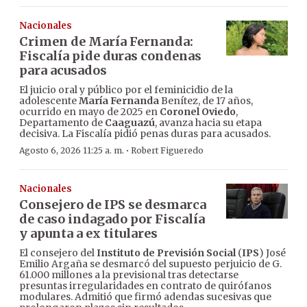
Nacionales
Crimen de María Fernanda:
Fiscalía pide duras condenas
para acusados
El juicio oral y público por el feminicidio de la
adolescente
María Fernanda
Benítez, de 17 años,
ocurrido en mayo de 2025 en
Coronel Oviedo
,
Departamento de
Caaguazú
, avanza hacia su etapa
decisiva. La Fiscalía pidió penas duras para acusados.
·
Agosto 6, 2026 11:25 a. m.
Robert Figueredo
Nacionales
Consejero de IPS se desmarca
de caso indagado por Fiscalía
y apunta a ex titulares
El consejero del
Instituto de Previsión Social
(
IPS
) José
Emilio Argaña se desmarcó del supuesto perjuicio de G.
61.000 millones a la previsional tras detectarse
presuntas irregularidades en contrato de quirófanos
modulares. Admitió que firmó adendas sucesivas que