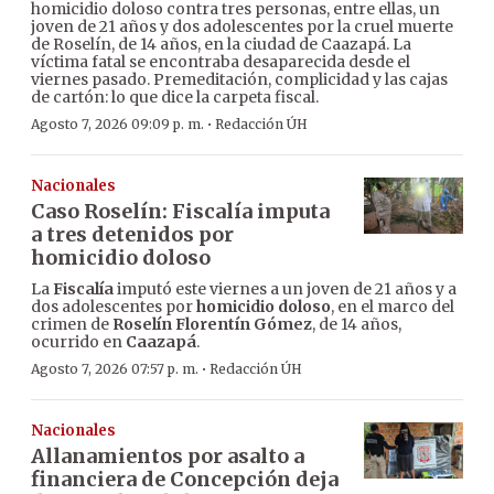
homicidio doloso contra tres personas, entre ellas, un
joven de 21 años y dos adolescentes por la cruel muerte
de Roselín, de 14 años, en la ciudad de Caazapá. La
víctima fatal se encontraba desaparecida desde el
viernes pasado. Premeditación, complicidad y las cajas
de cartón: lo que dice la carpeta fiscal.
·
Agosto 7, 2026 09:09 p. m.
Redacción ÚH
Nacionales
Caso Roselín: Fiscalía imputa
a tres detenidos por
homicidio doloso
La
Fiscalía
imputó este viernes a un joven de 21 años y a
dos adolescentes por
homicidio doloso
, en el marco del
crimen de
Roselín Florentín Gómez
, de 14 años,
ocurrido en
Caazapá
.
·
Agosto 7, 2026 07:57 p. m.
Redacción ÚH
Nacionales
Allanamientos por asalto a
financiera de Concepción deja