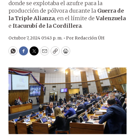
donde se explotaba el azufre para la
producción de pólvora durante la
Guerra de
la Triple Alianza
, en el límite de
Valenzuela
e
Itacurubí de la Cordillera
.
Octubre 7, 2024 05:43 p. m. •
Por
Redacción ÚH
WhatsApp
Facebook
Twitter
Email
Copy
Print