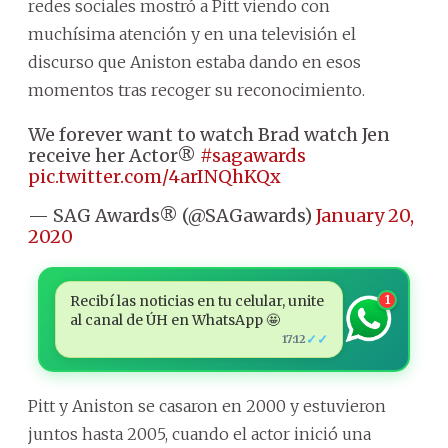
redes sociales mostró a Pitt viendo con
muchísima atención y en una televisión el
discurso que Aniston estaba dando en esos
momentos tras recoger su reconocimiento.
We forever want to watch Brad watch Jen
receive her Actor®
#sagawards
pic.twitter.com/4arINQhKQx
— SAG Awards® (@SAGawards)
January 20,
2020
Recibí las noticias en tu celular, unite
1
al canal de ÚH en WhatsApp 🤩
✓✓
17:12
Pitt y Aniston se casaron en 2000 y estuvieron
juntos hasta 2005, cuando el actor inició una