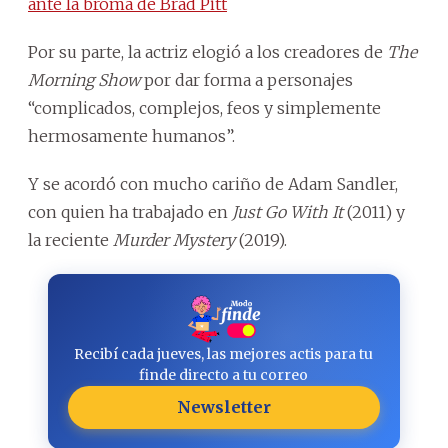
ante la broma de Brad Pitt
Por su parte, la actriz elogió a los creadores de
The
Morning Show
por dar forma a personajes
“complicados, complejos, feos y simplemente
hermosamente humanos”.
Y se acordó con mucho cariño de Adam Sandler,
con quien ha trabajado en
Just Go With It
(2011) y
la reciente
Murder Mystery
(2019).
Recibí cada jueves, las mejores actis para tu
finde directo a tu correo
Newsletter