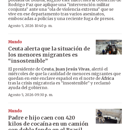
poblada de Bolivia, sugirió este miércoles al Gobierno de
Rodrigo Paz que aplique una “intervención militar
conjunta” ante una “ola de violencia extrema” que se
vive en ese departamento tras varios asesinatos,
emboscadas a policías y una reciente fuga de presos.
Agosto 5, 2026 10:40 p. m.
Mundo
Ceuta alerta que la situación de
los menores migrantes es
“insostenible”
El presidente de
Ceuta
,
Juan Jesús Vivas
, alertó el
miércoles de que la cantidad de menores migrantes que
quedan en este enclave español en el norte de
África
tras la crisis migratoria es “insostenible” y reclamó
ayuda del gobierno.
Agosto 5, 2026 09:30 p. m.
Mundo
Padre e hijo caen con 420
kilos de cocaína en un camión
con doble fondo en el Brasil