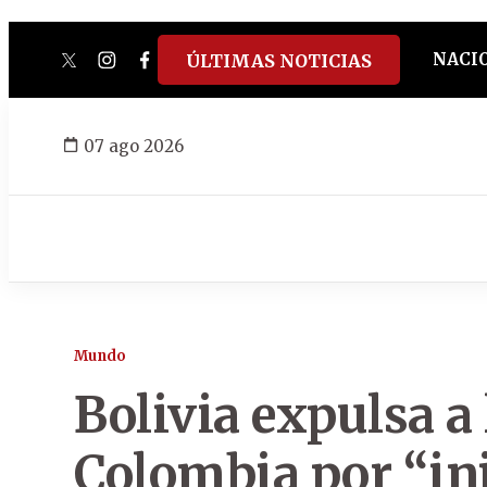
NACI
ÚLTIMAS NOTICIAS
twitter
instagram
facebook
tiktok
youtube
spotify
07 ago 2026
Mundo
Bolivia expulsa a
Colombia por “inj