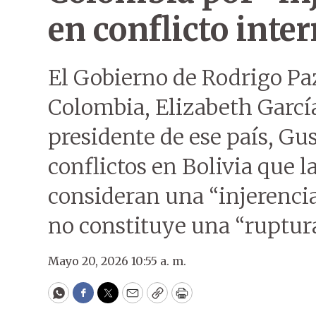
en conflicto inte
El Gobierno de Rodrigo Pa
Colombia, Elizabeth García
presidente de ese país, Gus
conflictos en Bolivia que 
consideran una “injerenci
no constituye una “ruptura
Mayo 20, 2026 10:55 a. m.
WhatsApp
Facebook
Twitter
Email
Copy
Print