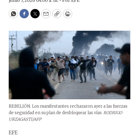
Junio 7, 2026 04:00 a. m. •
Por
EFE
WhatsApp
Facebook
Twitter
Email
Copy
Print
REBELIÓN. Los manifestantes rechazaron ayer a las fuerzas
de seguridad en su plan de desbloquear las vías
RODRIGO
URZAGASTI/AFP
EFE