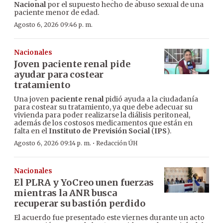
Nacional
por el supuesto hecho de abuso sexual de una
paciente menor de edad.
Agosto 6, 2026 09:46 p. m.
Nacionales
Joven paciente renal pide
ayudar para costear
tratamiento
Una joven
paciente renal
pidió ayuda a la ciudadanía
para costear su tratamiento, ya que debe adecuar su
vivienda para poder realizarse la diálisis peritoneal,
además de los costosos medicamentos que están en
falta en el
Instituto de Previsión Social
(
IPS
).
·
Agosto 6, 2026 09:14 p. m.
Redacción ÚH
Nacionales
El PLRA y YoCreo unen fuerzas
mientras la ANR busca
recuperar su bastión perdido
El acuerdo fue presentado este viernes durante un acto