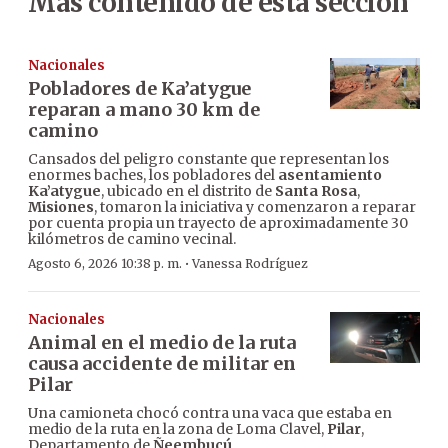
Más contenido de esta sección
Nacionales
Pobladores de Ka’atygue
reparan a mano 30 km de
camino
Cansados del peligro constante que representan los
enormes baches, los pobladores del
asentamiento
Ka’atygue
, ubicado en el distrito de
Santa Rosa
,
Misiones
, tomaron la iniciativa y comenzaron a reparar
por cuenta propia un trayecto de aproximadamente 30
kilómetros de camino vecinal.
·
Agosto 6, 2026 10:38 p. m.
Vanessa Rodríguez
Nacionales
Animal en el medio de la ruta
causa accidente de militar en
Pilar
Una camioneta chocó contra una vaca que estaba en
medio de la ruta en la zona de Loma Clavel,
Pilar
,
Departamento de
Ñeembucú
.