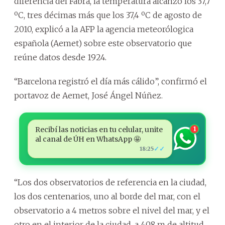
diferencia del Fabra, la temperatura alcanzó los 37,7
ºC, tres décimas más que los 37,4 ºC de agosto de
2010, explicó a la AFP la agencia meteorólogica
española (Aemet) sobre este observatorio que
reúne datos desde 1924.
“Barcelona registró el día más cálido”, confirmó el
portavoz de Aemet, José Ángel Núñez.
Recibí las noticias en tu celular, unite
1
al canal de ÚH en WhatsApp 🤩
✓✓
18:25
“Los dos observatorios de referencia en la ciudad,
los dos centenarios, uno al borde del mar, con el
observatorio a 4 metros sobre el nivel del mar, y el
otro en el interior de la ciudad, a 408 m de altitud,