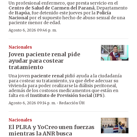
Un profesional enfermero, que presta servicio en el
Centro de Salud de Carmen del Paraná
, Departamento
de
Itapúa
, fue detenido este jueves por la
Policía
Nacional
por el supuesto hecho de abuso sexual de una
paciente menor de edad.
Agosto 6, 2026 09:46 p. m.
Nacionales
Joven paciente renal pide
ayudar para costear
tratamiento
Una joven
paciente renal
pidió ayuda a la ciudadanía
para costear su tratamiento, ya que debe adecuar su
vivienda para poder realizarse la diálisis peritoneal,
además de los costosos medicamentos que están en
falta en el
Instituto de Previsión Social
(
IPS
).
·
Agosto 6, 2026 09:14 p. m.
Redacción ÚH
Nacionales
El PLRA y YoCreo unen fuerzas
mientras la ANR busca