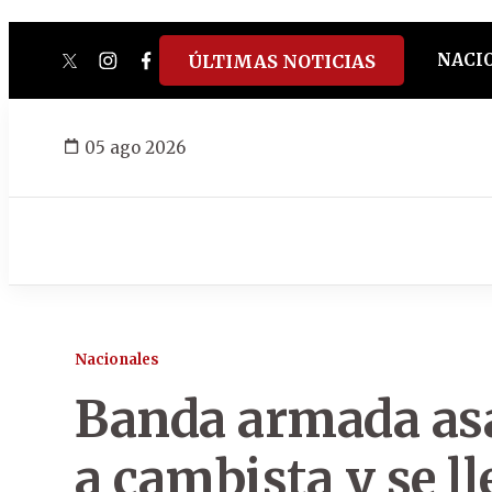
NACI
ÚLTIMAS NOTICIAS
twitter
instagram
facebook
tiktok
youtube
spotify
05 ago 2026
Nacionales
Banda armada asa
a cambista y se l