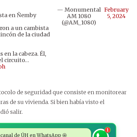
— Monumental
February
ista en Ñemby
AM 1080
5, 2024
(@AM_1080)
aron a un cambista
Rincón de la ciudad
 en la cabeza. Él,
el circuito…
oh
otocolo de seguridad que consiste en monitorear
as de su vivienda. Si bien había visto el
ió salir.
1
 al canal de ÚH en WhatsApp 🤩