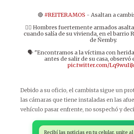
🔴
#REITERAMOS
- Asaltan a camb
👉🏼 Hombres fuertemente armados asalt
cuando salía de su vivienda, en el barrio 
de Ñemby.
🗣️ "Encontramos a la víctima con heridas
antes de salir de su casa, observó 
pic.twitter.com/Lq9wuIiJ
Debido a su oficio, el cambista sigue un pr
las cámaras que tiene instaladas en las afuer
vehículo pasar enfrente, no sospechó y decid
Recibí las noticias en tu celular, unite