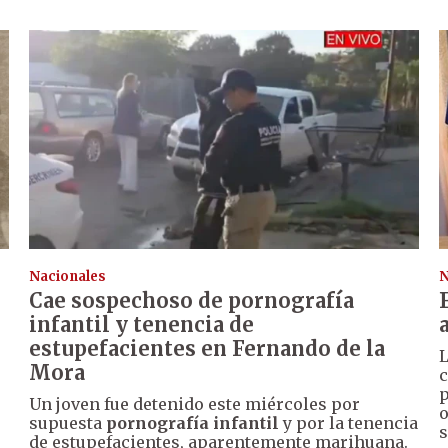
Nacionales
N
Cae sospechoso de pornografía
infantil y tenencia de
estupefacientes en Fernando de la
Mora
c
p
Un joven fue detenido este miércoles por
o
supuesta
pornografía infantil
y por la tenencia
s
o
de estupefacientes, aparentemente marihuana.