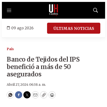
Menú
Mostrar
búsqued
09 ago 2026
ÚLTIMAS NOTICIAS
País
Banco de Tejidos del IPS
benefició a más de 50
asegurados
Abril 27, 2024 06:38 a. m.
WhatsApp
Facebook
Twitter
Email
Copy
Print